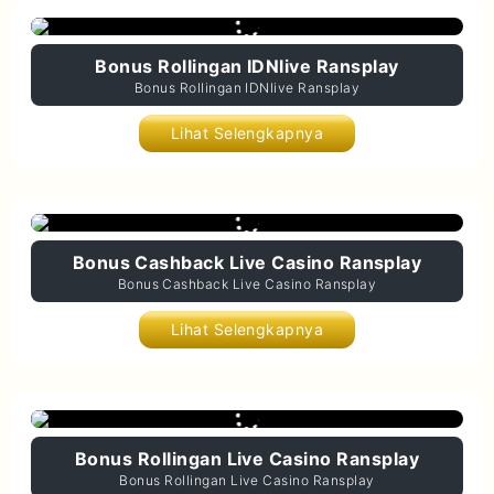
Bonus Rollingan IDNlive Ransplay
Bonus Rollingan IDNlive Ransplay
Lihat Selengkapnya
Bonus Cashback Live Casino Ransplay
Bonus Cashback Live Casino Ransplay
Lihat Selengkapnya
Bonus Rollingan Live Casino Ransplay
Bonus Rollingan Live Casino Ransplay