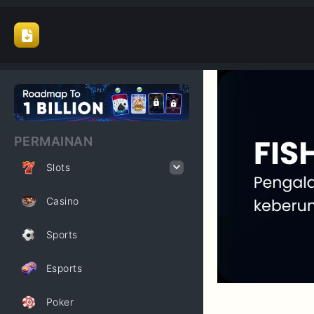
PERMAINAN
keyboard_arrow_down
Slots
Casino
Sports
Esports
Poker