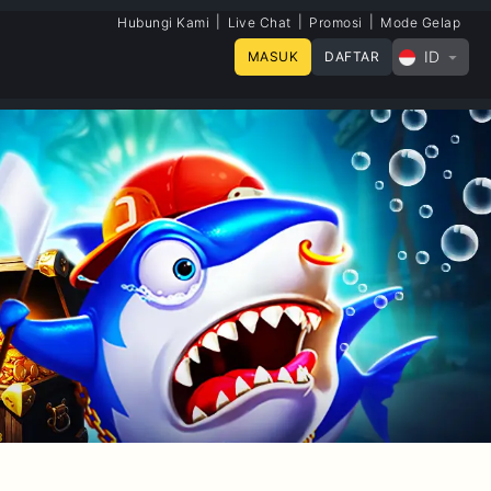
|
|
|
Hubungi Kami
Live Chat
Promosi
Mode Gelap
arrow_drop_down
ID
MASUK
DAFTAR