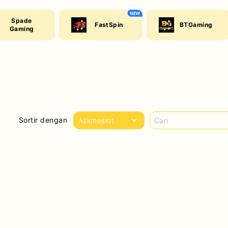
Spade
FastSpin
BTGaming
Gaming
keyboard_arrow_down
Sortir dengan
Askmeslot