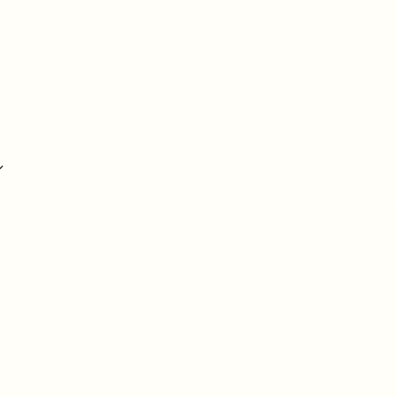
arrow_down